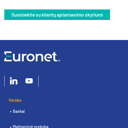
Susisiekite su klientų aptarnavimo skyriumi
Verslas
Bankai
Mažmeninė prekyba