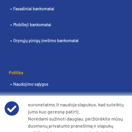
Fasadiniai bankomatai
Mobilieji bankomatai
Grynųjų pinigų įnešimo bankomatai
Politika
Naudojimo sąlygos
Duomenų privatumo pranešimas
euronetatms.lt naudoja slapukus, kad suteiktų
jums kuo geresnę patirtį.
Slapukų politika
Norėdami sužinoti daugiau, peržiūrėkite mūsų
duomenų privatumo pranešimą ir slapukų
Bendrovės „e360“ pranešimas dėl šiuolaikinės vergovės