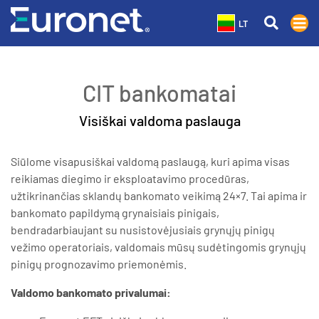
LT
CIT bankomatai
Visiškai valdoma paslauga
Siūlome visapusiškai valdomą paslaugą, kuri apima visas
reikiamas diegimo ir eksploatavimo procedūras,
užtikrinančias sklandų bankomato veikimą 24×7. Tai apima ir
bankomato papildymą grynaisiais pinigais,
bendradarbiaujant su nusistovėjusiais grynųjų pinigų
vežimo operatoriais, valdomais mūsų sudėtingomis grynųjų
pinigų prognozavimo priemonėmis.
Valdomo bankomato privalumai: