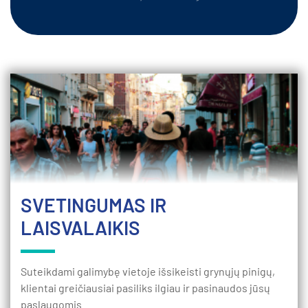
SVETINGUMAS IR
LAISVALAIKIS
Suteikdami galimybę vietoje išsikeisti grynųjų pinigų,
klientai greičiausiai pasiliks ilgiau ir pasinaudos jūsų
paslaugomis.