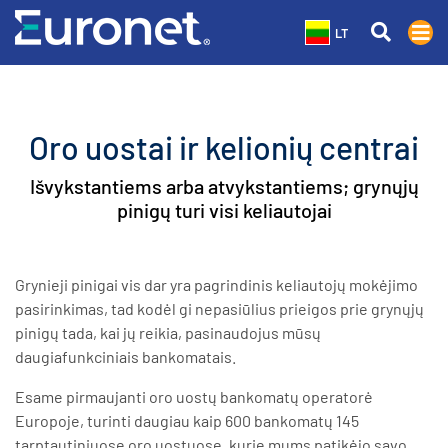
LT
Oro uostai ir kelionių centrai
Išvykstantiems arba atvykstantiems; grynųjų
pinigų turi visi keliautojai
Grynieji pinigai vis dar yra pagrindinis keliautojų mokėjimo
pasirinkimas, tad kodėl gi nepasiūlius prieigos prie grynųjų
pinigų tada, kai jų reikia, pasinaudojus mūsų
daugiafunkciniais bankomatais.
Esame pirmaujanti oro uostų bankomatų operatorė
Europoje, turinti daugiau kaip 600 bankomatų 145
tarptautiniuose oro uostuose, kurie mums patikėjo savo