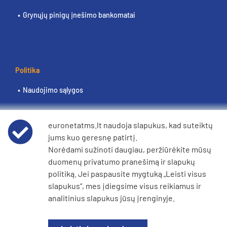
Grynųjų pinigų įnešimo bankomatai
Politika
Naudojimo sąlygos
Duomenų privatumo pranešimas
euronetatms.lt naudoja slapukus, kad suteiktų
jums kuo geresnę patirtį.
Slapukų politika
Norėdami sužinoti daugiau, peržiūrėkite mūsų
duomenų privatumo pranešimą ir slapukų
Bendrovės „e360“ pranešimas dėl šiuolaikinės vergovės
politiką. Jei paspausite mygtuką „Leisti visus
ir prekybos žmonėmis
slapukus“, mes įdiegsime visus reikiamus ir
analitinius slapukus jūsų įrenginyje.