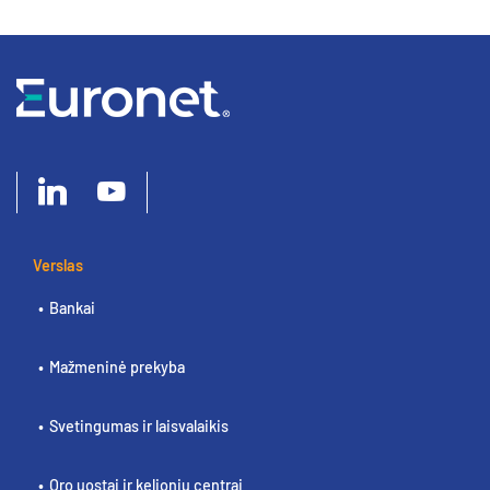
Verslas
Bankai
Mažmeninė prekyba
Svetingumas ir laisvalaikis
Oro uostai ir kelionių centrai