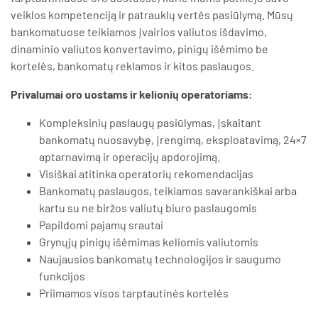
veiklos kompetenciją ir patrauklų vertės pasiūlymą. Mūsų
bankomatuose teikiamos įvairios valiutos išdavimo,
dinaminio valiutos konvertavimo, pinigų išėmimo be
kortelės, bankomatų reklamos ir kitos paslaugos.
Privalumai oro uostams ir kelionių operatoriams:
Kompleksinių paslaugų pasiūlymas, įskaitant
bankomatų nuosavybę, įrengimą, eksploatavimą, 24×7
aptarnavimą ir operacijų apdorojimą.
Visiškai atitinka operatorių rekomendacijas
Bankomatų paslaugos, teikiamos savarankiškai arba
kartu su ne biržos valiutų biuro paslaugomis
Papildomi pajamų srautai
Grynųjų pinigų išėmimas keliomis valiutomis
Naujausios bankomatų technologijos ir saugumo
funkcijos
Priimamos visos tarptautinės kortelės