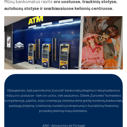
Mūsų bankomatus rasite
oro uostuose, traukinių stotyse,
autobusų stotyse ir svarbiausiuose kelionių centruose.
Džiaugiamės, kad pasirinkome „Euronet” bankomatų diegimui ir eksploatavimui
mūsų oro uostuose – tiek oro uosto, tiek sausumos. Didelė „Euroneto” komandos
kompetencija, patirtis, stipri orientacija į klientus lėmė greitą modernių bankomatų
paslaugų diegimą, orientuotą į nuolatinį prieinamumą ir šiuolaikinių finansinių
produktų teikimą mūsų klientams.
ANA – Aeroportos de Portugal