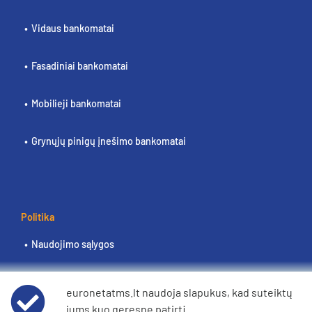
Vidaus bankomatai
Fasadiniai bankomatai
Mobilieji bankomatai
Grynųjų pinigų įnešimo bankomatai
Politika
Naudojimo sąlygos
Duomenų privatumo pranešimas
euronetatms.lt naudoja slapukus, kad suteiktų
jums kuo geresnę patirtį.