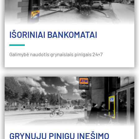
IŠORINIAI BANKOMATAI
Galimybė naudotis grynaisiais pinigais 24×7
GRYNŲJŲ PINIGŲ ĮNEŠIMO