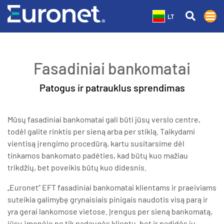
LT
Fasadiniai bankomatai
Patogus ir patrauklus sprendimas
Mūsų fasadiniai bankomatai gali būti jūsų verslo centre,
todėl galite rinktis per sieną arba per stiklą. Taikydami
vientisą įrengimo procedūrą, kartu susitarsime dėl
tinkamos bankomato padėties, kad būtų kuo mažiau
trikdžių, bet poveikis būtų kuo didesnis.
„Euronet” EFT fasadiniai bankomatai klientams ir praeiviams
suteikia galimybę grynaisiais pinigais naudotis visą parą ir
yra gerai lankomose vietose. Įrengus per sieną bankomatą,
jūsų įmonėje ne tik padaugės klientų, bet ir padidės jų