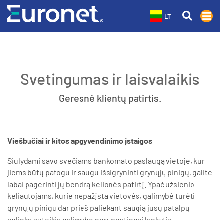
LT
Svetingumas ir laisvalaikis
Geresnė klientų patirtis.
Viešbučiai ir kitos apgyvendinimo įstaigos
Siūlydami savo svečiams bankomato paslaugą vietoje, kur
jiems būtų patogu ir saugu išsigryninti grynųjų pinigų, galite
labai pagerinti jų bendrą kelionės patirtį. Ypač užsienio
keliautojams, kurie nepažįsta vietovės, galimybė turėti
grynųjų pinigų dar prieš paliekant saugią jūsų patalpų
aplinką suteikia galimybę nerūpestingai lankytis.