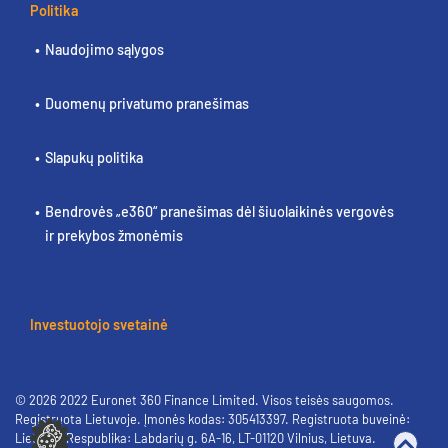
Politika
Naudojimo sąlygos
Duomenų privatumo pranešimas
Slapukų politika
Bendrovės „e360“ pranešimas dėl šiuolaikinės vergovės
ir prekybos žmonėmis
Investuotojo svetainė
© 2026 2022 Euronet 360 Finance Limited. Visos teisės saugomos.
Registruota Lietuvoje. Įmonės kodas: 305413397. Registruota buveinė:
Lietuvos Respublika: Labdarių g. 6A-16, LT-01120 Vilnius, Lietuva.