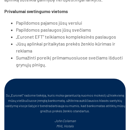
Privalumai svetingumo vietoms
Papildomos pajamos jūsų verslui
Papildomos paslaugos jūsų svečiams
„Euronet EFT” teikiamos kompleksinės paslaugos
Jūsų aplinkai pritaikytas prekės ženklo kūrimas ir
reklama
Sumažinti poreikį priimamuosiuose svečiams išduoti
grynųjų pinigų.
Su „Euronet” radome tiekėją, kuris moka garantuotą nuomos mokestį už kiekvieną
mūsų viešbučiuose įrengtą bankomatą, užtikrina aukščiausios klasės santykių
valdymą visoje šalyje ir bendradarbiauja su mumis, kad bankomatas atitiktų mūsų
griežtus prekės ženklo standartus.
John Coleman
MHL Hotels