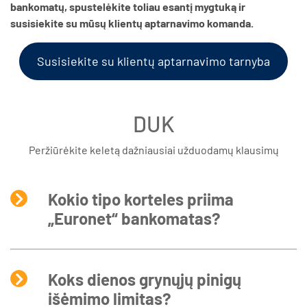
bankomatų, spustelėkite toliau esantį mygtuką ir
susisiekite su mūsų klientų aptarnavimo komanda.
Susisiekite su klientų aptarnavimo tarnyba
DUK
Peržiūrėkite keletą dažniausiai užduodamų klausimų
Kokio tipo korteles priima
„Euronet“ bankomatas?
Koks dienos grynųjų pinigų
išėmimo limitas?