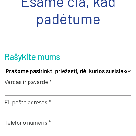
Esame čia, kad
padėtume
Rašykite mums
Vardas ir pavardė *
El. pašto adresas *
Telefono numeris *