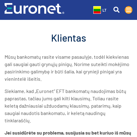
LT
Klientas
Mūsų bankomatų rasite visame pasaulyje, todėl kiekvienas
gali saugiai gauti grynųjų pinigų. Norime suteikti mokėjimo
pasirinkimo galimybę ir būti šalia, kai grynieji pinigai yra
vienintelė išeitis.
Siekiame, kad „Euronet” EFT bankomatų naudojimas būtų
paprastas, tačiau jums gali kilti klausimų. Toliau rasite
keletą dažniausiai užduodamų klausimų, patarimų, kaip
saugiai naudotis bankomatu, ir keletą naudingų
tinklaraščių.
Jei susidūrėte su problema, susijusia su bet kuriuo iš mūsų